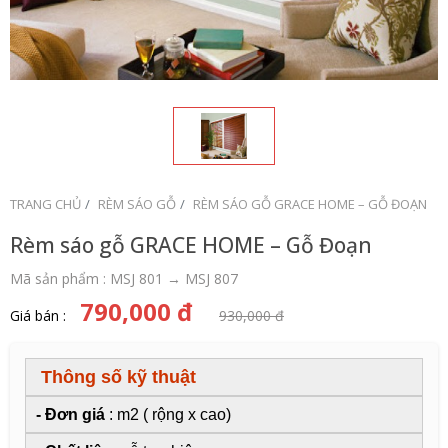
TRANG CHỦ
RÈM SÁO GỖ
RÈM SÁO GỖ GRACE HOME – GỖ ĐOẠN
Rèm sáo gỗ GRACE HOME – Gỗ Đoạn
Mã sản phẩm : MSJ 801 → MSJ 807
790,000 đ
Giá bán :
930,000 đ
Thông số kỹ thuật
-
Đơn giá
: m2 ( rộng x cao)