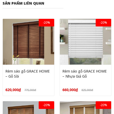
SẢN PHẨM LIÊN QUAN
-20%
-20%
Rèm sáo gỗ GRACE HOME
Rèm sáo gỗ GRACE HOME
– Gỗ Sồi
– Nhựa Giả Gỗ
620,000
đ
660,000
đ
775,000
đ
825,000
đ
-20%
-20%