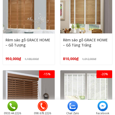
Rèm sáo gỗ GRACE HOME
Rèm sáo gỗ GRACE HOME
– Gỗ Tượng
– Gỗ Tùng Trắng
950,000
đ
810,000
đ
1,188,000
đ
1,012,000
đ
-15%
-20%
0933.44.2226
098.678.2226
Chat Zalo
Facebook