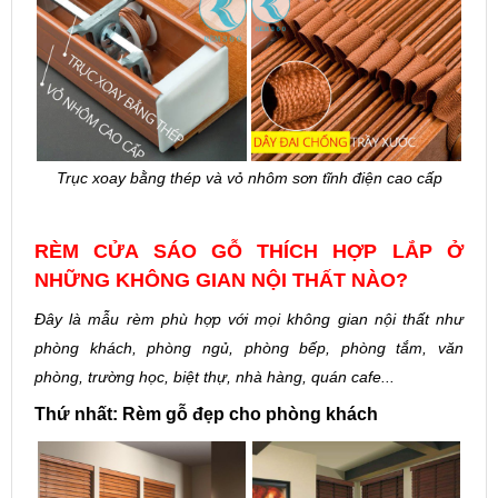
Trục xoay bằng thép và vỏ nhôm sơn tĩnh điện cao cấp
RÈM CỬA SÁO GỖ THÍCH HỢP LẮP Ở
NHỮNG KHÔNG GIAN NỘI THẤT NÀO?
Đây là mẫu rèm phù hợp với mọi không gian nội thất như
phòng khách, phòng ngủ, phòng bếp, phòng tắm, văn
phòng, trường học, biệt thự, nhà hàng, quán cafe...
Thứ nhất: Rèm gỗ đẹp cho phòng khách