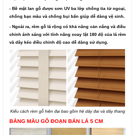
- Bề mặt lan gỗ được sơn UV ba lớp chống tia tử ngoại,
chống bạc màu và chống bụi bẩn giúp dễ dàng vệ sinh.
- Ngoài ra, rèm gỗ lá rộng có khả năng cản nắng và điều
chỉnh ánh sáng với tính năng xoay lật 180 độ của lá rèm
và dây kéo điều chỉnh độ cao dễ dàng sử dụng.
Kiểu cách rèm gỗ hiện đại bao gồm hệ dây đai và dây thang
BẢNG MÀU GỖ ĐOẠN BẢN LÁ 5 CM